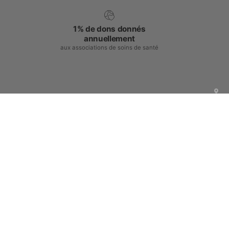
1% de dons donnés
annuellement
aux associations de soins de santé
Centre d'achat
Centre d'aide
Faites partie de la famille JOIIA !
Inscrivez-vous pour bénéficier d'offres exclusives, d'un
accès anticipé aux nouveaux produits, d'invitations à des