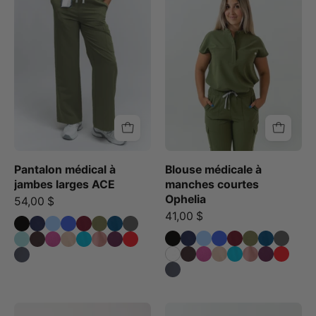
à
médical
jambes
à
larges
manche
ACE
courte
-
Ophelia
Vert
-
mousse
Vert
Mousse
Pantalon médical à
Blouse médicale à
jambes larges ACE
manches courtes
Ophelia
54,00 $
41,00 $
Olivia
Pantalon