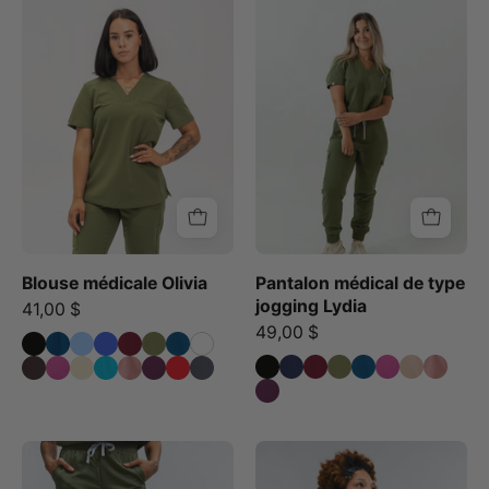
Hauts
d’uniforme
d'uniforme
médical
médical
Lydia
-
-
Vert
Vert
mousse
Mousse
Blouse médicale Olivia
Pantalon médical de type
jogging Lydia
41,00 $
49,00 $
Une
Gloria
personne
Hauts