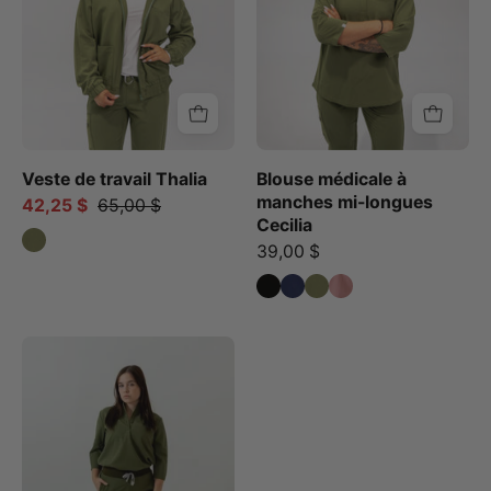
Vert
tRoyals
mousse
quart
Cecilia
-
Vert
Mousse
Veste de travail Thalia
Blouse médicale à
manches mi-longues
42,25 $
65,00 $
Cecilia
39,00 $
Pantalon
d'uniforme
médical
Elodia
-
Mossy