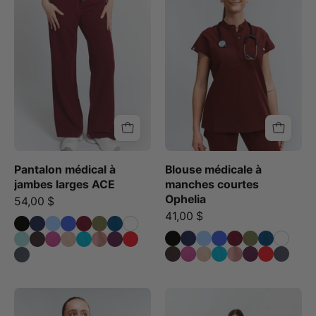
à
courtes
jambes
Hauts
larges
d'uniforme
ACE
médical
-
-
Bourgogne
Bourgogne
Pantalon médical à
Blouse médicale à
jambes larges ACE
manches courtes
Ophelia
54,00 $
41,00 $
Olivia
Une
Hauts
personne