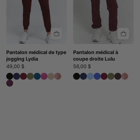
dRoyaltes
Lulu
-
Bourgogne
Pantalon médical de type
Pantalon médical à
jogging Lydia
coupe droite Lulu
49,00 $
56,00 $