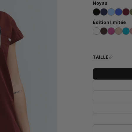
Noyau
Édition limitée
TAILLE