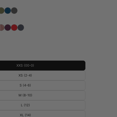
XXS (00-0)
XS (2-4)
S (4-6)
M (8-10)
L (12)
XL (14)