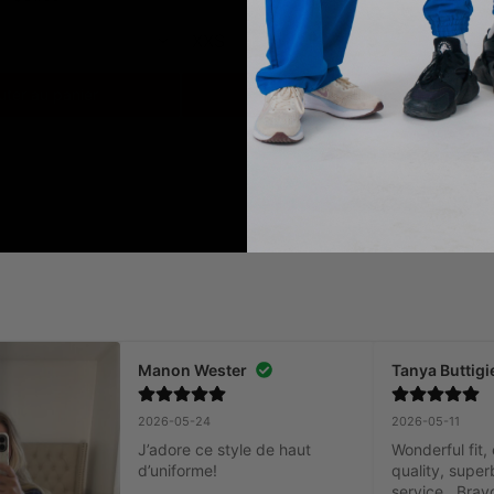
XXS
X
uter au panier
Ajouter au panier
Manon Wester
Tanya Buttigi
2026-05-24
2026-05-11
J’adore ce style de haut 
Wonderful fit, 
d’uniforme!
quality, super
service.  Brav