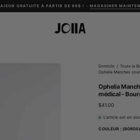
RAISON GRATUITE À PARTIR DE 99$ ! -
MAGASINER MAINTE
Ouvrir
Domicile
/
Toute la 
Ophelia Manches cour
la
boîte
Ophelia Manch
à
médical - Bou
lumière
$41.00
de
l'image
L'article est en st
COULEUR :
(BORDE