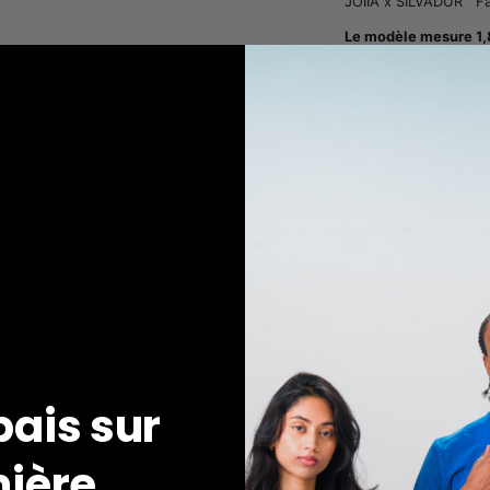
JOIIA x SILVADUR™ Fa
Le modèle mesure 1,8
Conçu au Canada
Détails et forme
Tissu et entretie
JOIIA x SILVADUR™
Tissu à technologie antimicrobienne
bais sur
OUS POUVEZ AUSSI AIMER
RÉCEMMENT CONSULT
ière