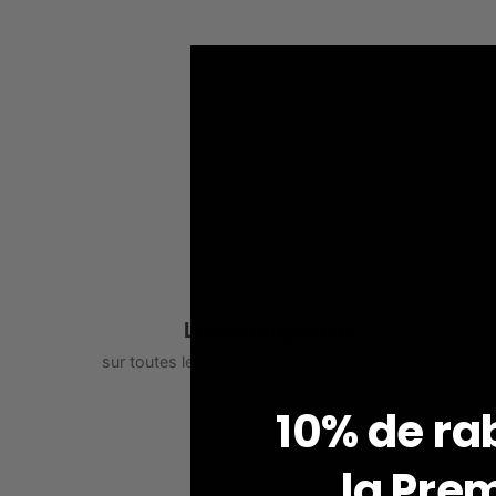
Livraison gratuite
sur toutes les commandes supérieures à 99$
10% de ra
V
la
Prem