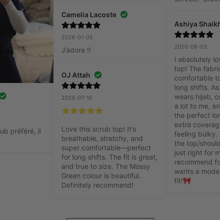
Camelia Lacoste
Ashiya Shaik
2026-01-05
2026-08-03
J’adore !!
I absolutely lo
top! The fabric
OJ Attah
comfortable t
long shifts. A
wears hijab, c
2026-07-16
a lot to me, an
⭐⭐⭐⭐⭐

the perfect lon
extra coverage
Love this scrub top! It’s 
b préféré, il 
feeling bulky. 
breathable, stretchy, and 
the top/should
super comfortable—perfect 
just right for 
for long shifts. The fit is great, 
recommend fo
and true to size. The Mossy 
wants a modes
Green colour is beautiful. 
fit!🎀
Definitely recommend!