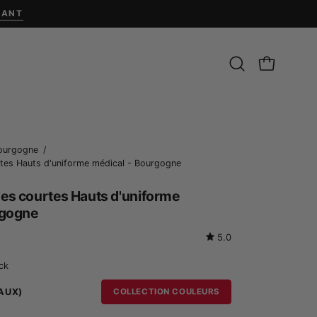
NANT
Ouvrir
CHARIOT O
la
barre
de
recherche
Ouvrir
Bourgogne
/
tes Hauts d'uniforme médical - Bourgogne
la
boîte
es courtes Hauts d'uniforme
à
rgogne
lumière
5.0
de
l'image
ock
AUX)
COLLECTION COULEURS