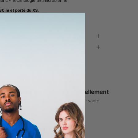
bric - Technologie antimicrobienne
0 m et porte du XS.
 - fabriqué pour vous.
n
1% de dons donnés annuellement
aux associations de soins de santé
ÉS