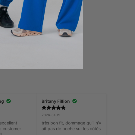
XS
Ajouter au panier
eg
Britany Fillion
2026-01-19
excellent 
très bon fit, dommage qu'il n'y 
b customer 
ait pas de poche sur les côtés
o!