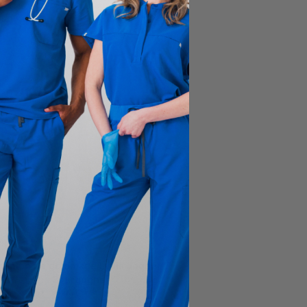
ntalon de gommage Lydia Jogger
- Bourgogne
$49.00