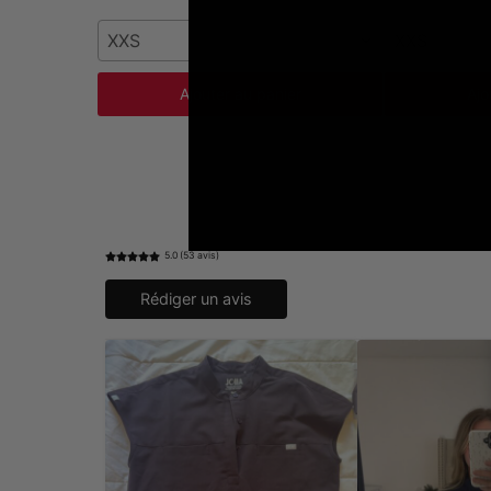
XXS
XXS
Ajouter au panier
Ajo
5.0 (53 avis)
Rédiger un avis