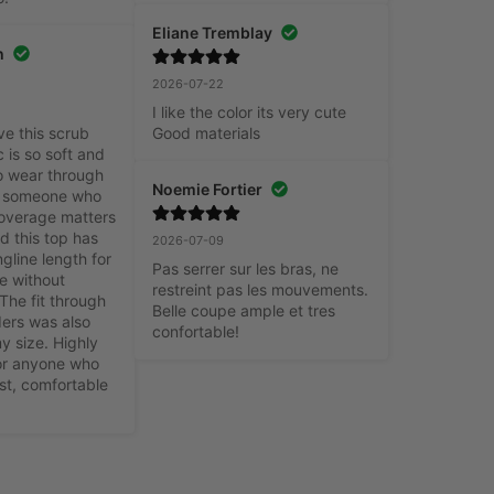
Eliane Tremblay
h
2026-07-22
I like the color its very cute

ve this scrub 
Good materials
 is so soft and 
o wear through 
Noemie Fortier
s someone who 
overage matters 
d this top has 
2026-07-09
gline length for 
Pas serrer sur les bras, ne 
 without 
restreint pas les mouvements. 
The fit through 
Belle coupe ample et tres 
ers was also 
confortable!
my size. Highly 
r anyone who 
t, comfortable 