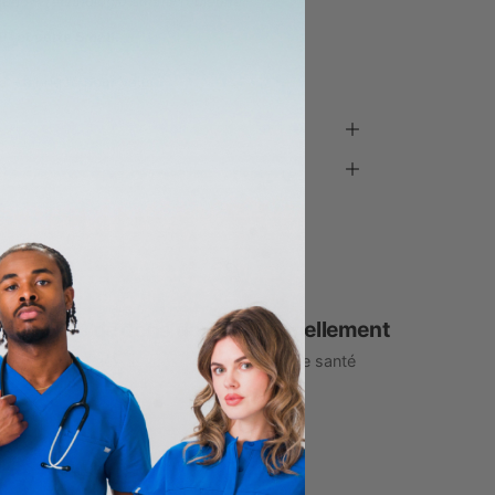
bric - Technologie antimicrobienne
" et porte Small.
 - fabriqué pour vous.
n
1% de dons donnés annuellement
aux associations de soins de santé
ÉS