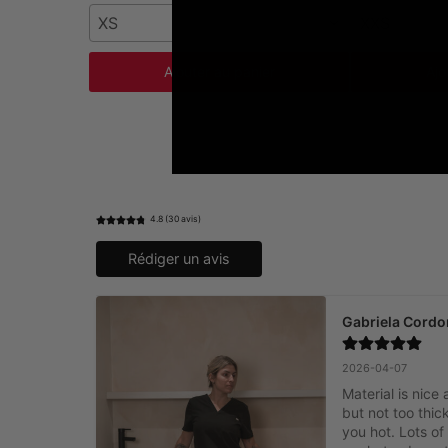
XS
XXS
Ajouter au panier
Ajo
4.8 (30 avis)
Rédiger un avis
Gabriela Cordo
2026-04-07
Material is nice 
but not too thick
you hot. Lots of