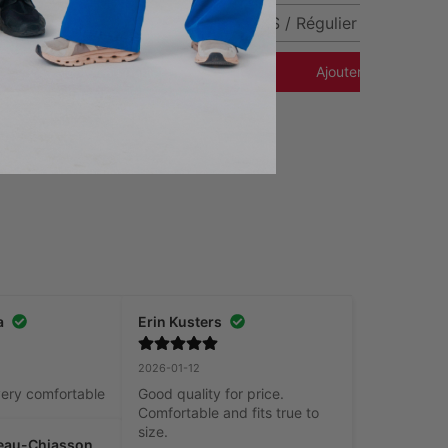
XS
XXS / Régulier
Ajouter au panier
Ajouter au panier
a
Erin Kusters
2026-01-12
very comfortable
Good quality for price. 
Comfortable and fits true to 
size.
zeau-Chiasson