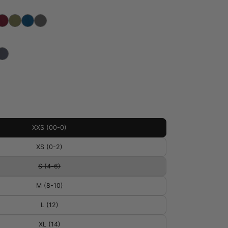
XXS (00-0)
XS (0-2)
S (4-6)
M (8-10)
L (12)
XL (14)