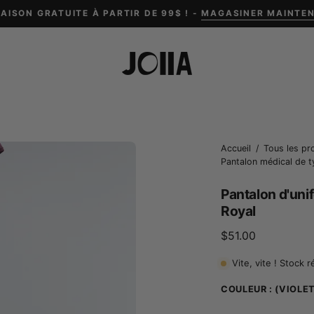
RAISON GRATUITE À PARTIR DE 99$ ! -
MAGASINER MAINTE
Ouvrir
Accueil
/
Tous les pr
Pantalon médical de t
la
boîte
Pantalon d'uni
à
Royal
lumière
$51.00
de
l'image
Vite, vite ! Stock r
COULEUR :
(VIOLE