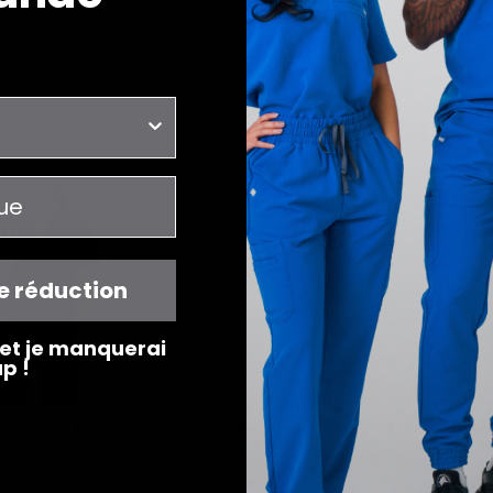
e réduction
t et je manquerai
p !
Victoria - Étain
Haut médical Gloria - Étain
Bl
$41.00
$41.00