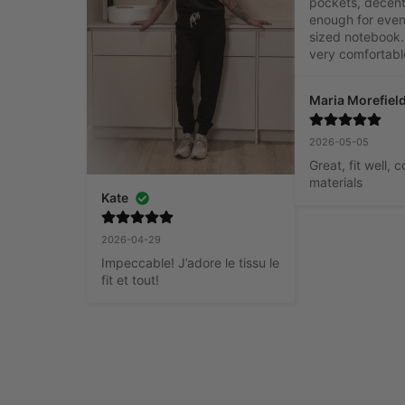
pockets, decent 
enough for even
sized notebook. 
very comfortabl
Maria Morefiel
2026-05-05
Great, fit well, 
materials
Kate
2026-04-29
Impeccable! J’adore le tissu le 
fit et tout!