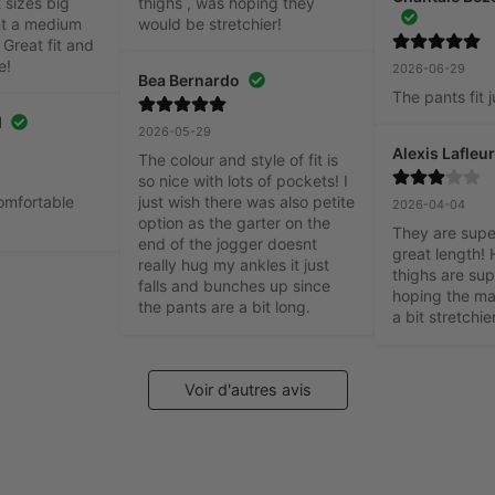
sizes big 
thighs , was hoping they 
t a medium 
would be stretchier!
Great fit and 
e!
2026-06-29
Bea Bernardo
The pants fit 
d
2026-05-29
Alexis Lafleu
The colour and style of fit is 
so nice with lots of pockets! I 
comfortable 
just wish there was also petite 
2026-04-04
option as the garter on the 
They are supe
end of the jogger doesnt 
great length! 
really hug my ankles it just 
thighs are sup
falls and bunches up since 
hoping the mat
the pants are a bit long.
a bit stretchier
Voir d'autres avis