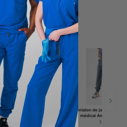
ouse à manches courtes Ophelia -
Pantalon de jogging d'uni
Étain
médical Anastasia - Éta
$41.00
$51.00