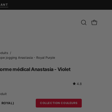
NANT
Ouvrir
CHARIOT O
la
barre
de
recherche
Ouvrir
oduits
/
ype jogging Anastasia - Royal Purple
la
boîte
forme médical Anastasia - Violet
à
lumière
4.8
de
l'image
éduit
T ROYAL)
COLLECTION COULEURS