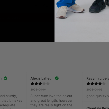
XXS
X
uter au panier
Ajouter au panier
n
Alexis Lafleur
Ravynn Liber
2026-04-04
2026-04-03
and sturdy, 
Super cute love the colour 
good quality 
 that it makes 
and great length, however 
 adequate 
they are really tight on the 
Chantale Be