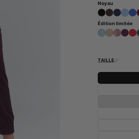
Noyau
Édition limitée
TAILLE