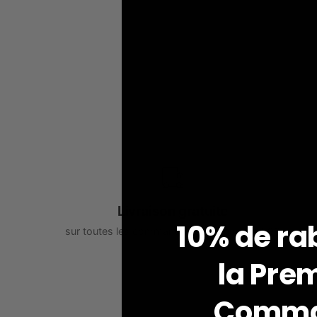
Livraison gratuite
10% de ra
sur toutes les commandes supérieures à 99$
la
Prem
V
Comm