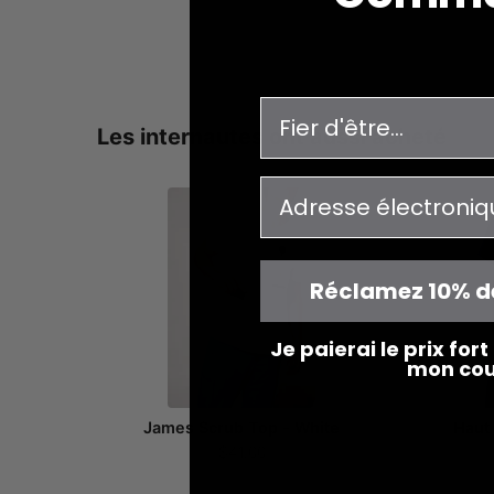
enquête
Les internautes ont aussi acheté
courriel
Réclamez 10% d
Je paierai le prix for
mon cou
James Scrub Top - White
Haut 
$41.00