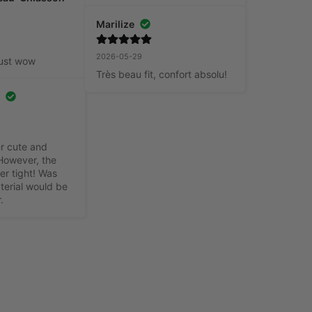
Marilize
2026-05-29
just wow
Très beau fit, confort absolu!
r
r cute and 
However, the 
er tight! Was 
erial would be 
.