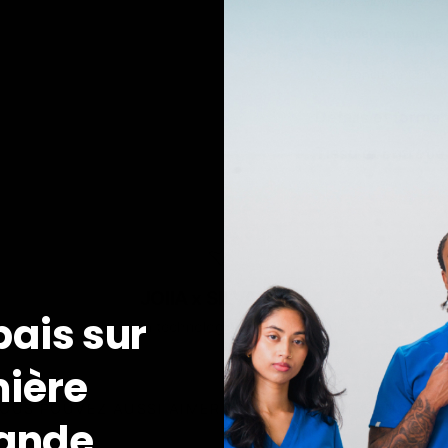
JOIIA x SILVADUR™ Fa
Le modèle mesure 5'9
Conçu au Canada
Détails et forme
Tissu et entretie
JOIIA x SILVADUR™
bais sur
Tissu à technologie antimicrobienne
ière
OUS POUVEZ AUSSI AIMER
RÉCEMMENT CONSULT
ande