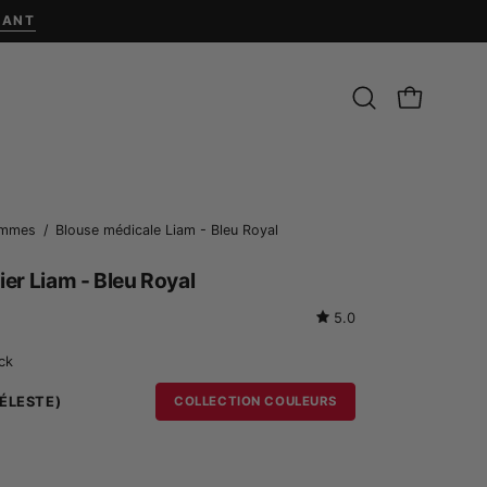
NANT
Ouvrir
CHARIOT O
la
barre
de
recherche
Ouvrir
ommes
/
Blouse médicale Liam - Bleu Royal
la
ier Liam - Bleu Royal
boîte
à
5.0
lumière
ock
de
l'image
CÉLESTE)
COLLECTION COULEURS