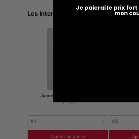
Je paierai le prix for
mon cou
Les internautes ont aussi acheté
James Scrub Top - White
Haut d'un
$41.00
XS
XS
Ajouter au panier
Ajo