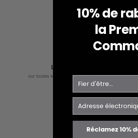
10% de ra
la
Prem
Comm
Livraison gratuite
sur toutes les commandes supérieures à 99$
enquête
courriel
V
Réclamez 10% d