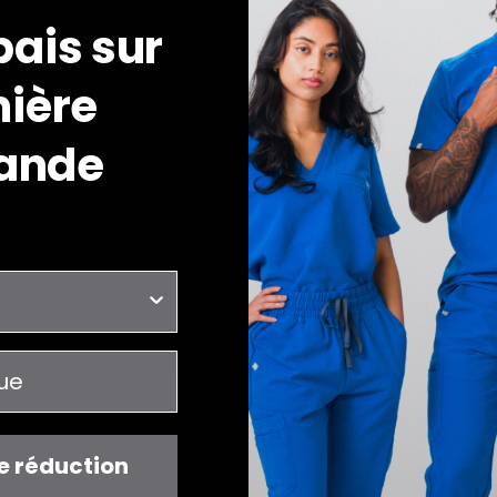
bais sur
Détails et forme
Tissu et entretie
ière
ande
JOIIA x SILVADUR™
Tissu à technologie antimicrobienne
OUS POUVEZ AUSSI AIMER
RÉCEMMENT CONSULT
e réduction