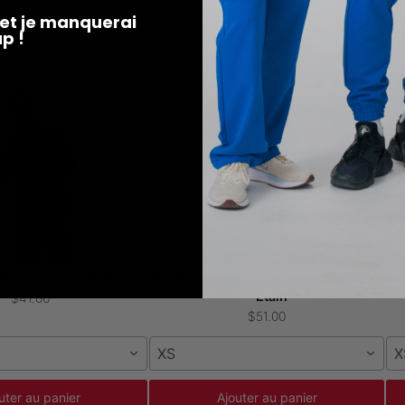
t et je manquerai
p !
iforme Liam - Étain
Pantalon de jogging d'uniforme Kian
P
- Étain
$41.00
$51.00
XS
X
uter au panier
Ajouter au panier