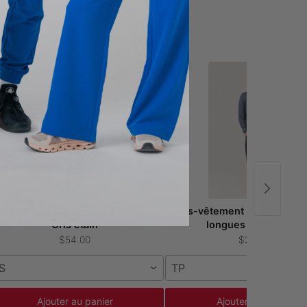
antalon de travail Luca Straight -
Sous-vêtement médical à m
Gris étain
longues Sam - Étain
$54.00
$24.00
S
TP
Ajouter au panier
Ajouter au panier