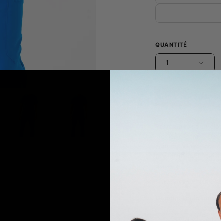
QUANTITÉ
1
ADD TO 
Restez à l'aise et él
médicale Liam ». Dot
coupe parfaite, cette
(et votre look). Qui a
plaisir ?
JOIIA x SILVADUR™ Fa
Le mannequin mesure 
Conçu au Canada