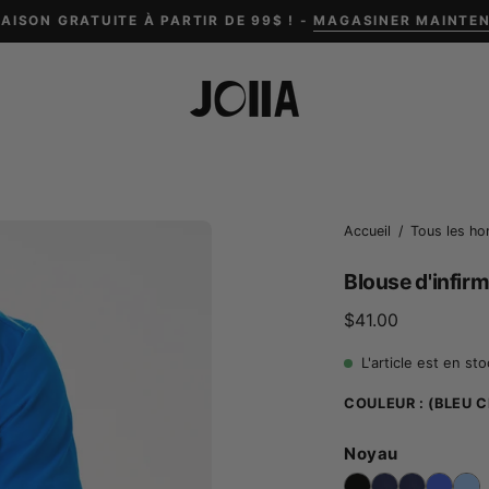
RAISON GRATUITE À PARTIR DE 99$ ! -
MAGASINER MAINTE
Ouvrir
Accueil
/
Tous les h
la
Blouse d'infirm
boîte
à
$41.00
lumière
L'article est en st
de
l'image
COULEUR :
(BLEU 
Noyau