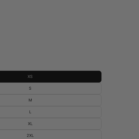
XS
S
M
L
XL
2XL