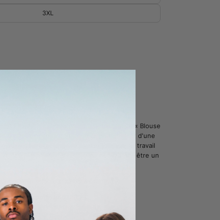
3XL
CART
égante toute la journée grâce à notre blouse « Blouse
ée de deux poches poitrine très pratiques et d'une
 blouse de travail embellira votre journée de travail
 dit que le métier d'infirmière ne pouvait pas être un
bric - Technologie antimicrobienne
1,85 m et porte une taille L
 - fabriqué pour vous.