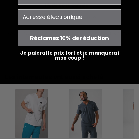
1% de dons donnés
annuellement
courriel
aux associations de soins de santé
VOUS POUVEZ AUSSI AIMER
RÉCEMMENT CONS
Réclamez 10% de réduction
Je paierai le prix fort et je manquerai
mon coup !
Les internautes ont aussi acheté