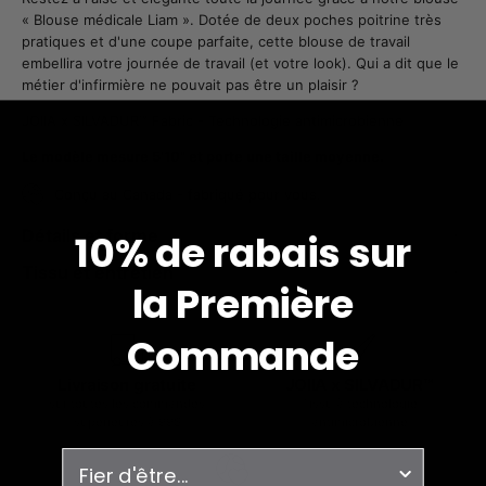
« Blouse médicale Liam ». Dotée de deux poches poitrine très
pratiques et d'une coupe parfaite, cette blouse de travail
embellira votre journée de travail (et votre look). Qui a dit que le
métier d'infirmière ne pouvait pas être un plaisir ?
JOIIA x SILVADUR™ Fabric - Technologie antimicrobienne
Le modèle mesure 5'10" et porte une taille moyenne.
Conçu au Canada - fabriqué pour vous.
Détails et forme
10% de rabais sur
Tissu et entretien
la
Première
Commande
Livraison gratuite
JOIIA x SILVADUR™
sur toutes les commandes
Tissu à technologie
supérieures à 99$
antimicrobienne
enquête