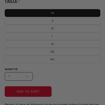
TAILLE
XS
S
M
L
XL
2XL
3XL
QUANTITÉ
1
ADD TO CART
Restez à l'aise et élégante toute la journée grâce à notre blouse