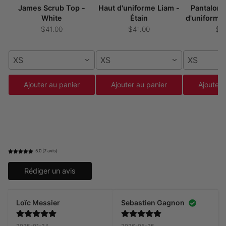
James Scrub Top -
Haut d'uniforme Liam -
Pantalon 
White
Étain
d'uniforme 
$41.00
$41.00
$5
XS
XS
XS
Ajouter au panier
Ajouter au panier
Ajouter 
5.0 (7 avis)
Rédiger un avis
Loïc Messier
Sebastien Gagnon
2025-01-24
2026-05-25