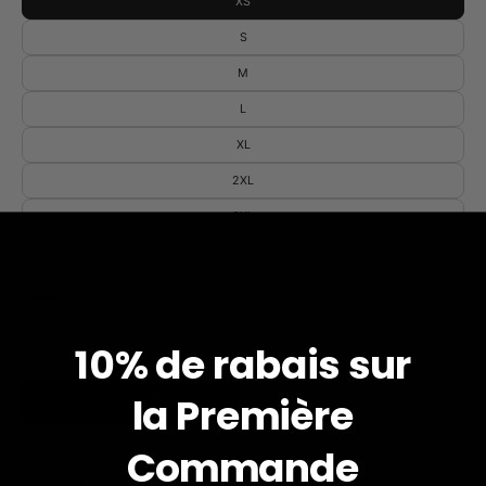
XS
S
M
L
XL
2XL
3XL
4XL
QUANTITÉ
1
10% de rabais sur
la
Première
ADD TO CART
Commande
- Respirant
- Évacuation de l'humidité