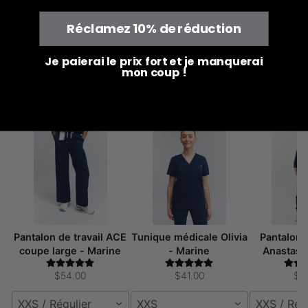
Réclamez 10% de réduction
Je paierai le prix fort et je manquerai
mon coup !
Les internautes ont aussi acheté
Pantalon de travail ACE
Tunique médicale Olivia
Pantalon 
coupe large - Marine
- Marine
Anastasi
$54.00
$41.00
$5
XXS / Régulier
XXS
XXS / Rég