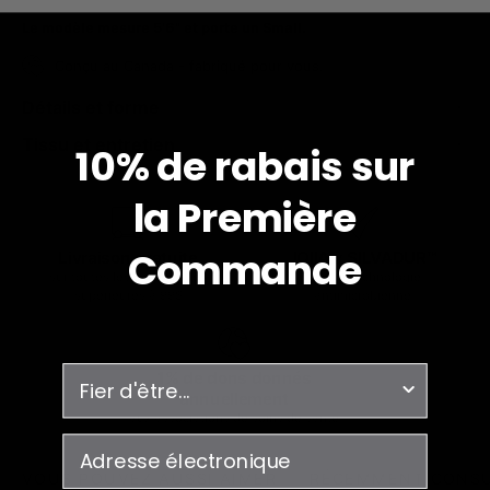
Le modèle mesure 5'6" et porte un Small.
Conçu au Canada - fabriqué pour vous.
Détails et forme
Tissu et entretien
10% de rabais sur
la
Première
Commande
Livraison gratuite
JOIIA x SILVADUR™
sur toutes les commandes
Tissu à technologie
supérieures à 99$
antimicrobienne
enquête
1% de dons donnés
annuellement
aux associations de soins de santé
courriel
VOUS POUVEZ AUSSI AIMER
RÉCEMMENT CONS