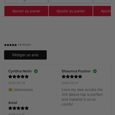
Ajouter au panier
Ajouter au panier
Ajouter 
4.8 (20 avis)
Rédiger un avis
Cynthia Nolin
Shaunna Pushor
2026-05-25
2026-03-27
😊 j’adooooore
Love my new scrubs the 
3/4 sleeve top is perfect 
and material is so so 
Amel
comfy!
2025-03-15