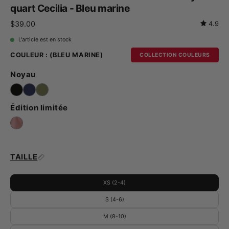
quart Cecilia - Bleu marine
$39.00
4.9
L'article est en stock
COULEUR :
(BLEU MARINE)
COLLECTION COULEURS
Noyau
Édition limitée
TAILLE
XS (2-4)
S (4-6)
M (8-10)