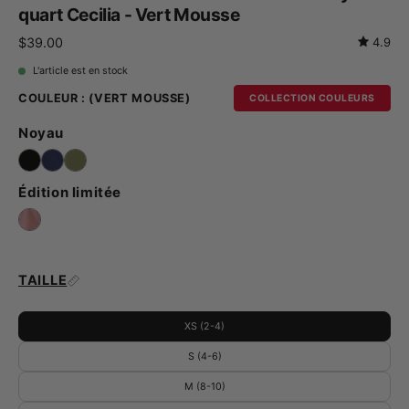
quart Cecilia - Vert Mousse
$39.00
4.9
L'article est en stock
COULEUR :
(VERT MOUSSE)
COLLECTION COULEURS
Noyau
Édition limitée
TAILLE
XS (2-4)
S (4-6)
M (8-10)