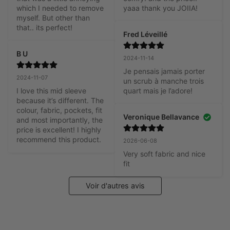
which I needed to remove 
yaaa thank you JOIIA!
myself. But other than 
that.. its perfect!
Fred Léveillé
B U
2024-11-14
Je pensais jamais porter 
2024-11-07
un scrub à manche trois 
I love this mid sleeve 
quart mais je l’adore!
because it’s different. The 
colour, fabric, pockets, fit 
Veronique Bellavance
and most importantly, the 
price is excellent! I highly 
recommend this product.
2026-06-08
Very soft fabric and nice 
fit
Voir d'autres avis