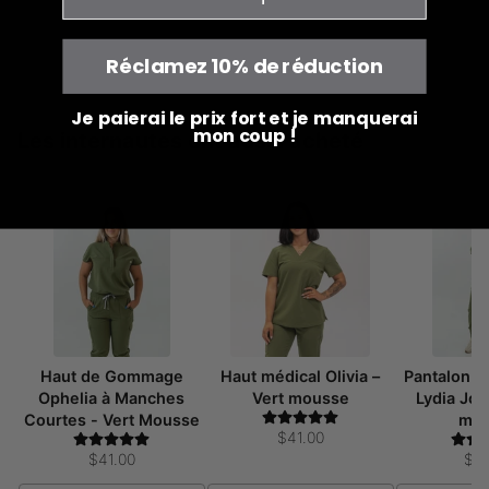
Réclamez 10% de réduction
Je paierai le prix fort et je manquerai
mon coup !
Les internautes ont aussi acheté
Haut de Gommage
Haut médical Olivia –
Pantalon 
Ophelia à Manches
Vert mousse
Lydia Jog
Courtes - Vert Mousse
mo
$41.00
$41.00
$4