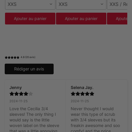
XXS
XXS
XXS / Rég
Ajouter au panier
Ajouter au panier
Ajouter 
4.8 (20 avis)
Rédiger un avis
Jenny
Selena Jay.
2024-11-25
2024-11-25
Love the Cecilia 3/4 
Never thought I would 
sleeves! The only thing I 
wear this type of scrub 
would say is the little 
with 3/4 sleeves but its 
woven label on the sleeve 
freakin awesome and soo 
that was a little annoying 
comfy! and the price.. 