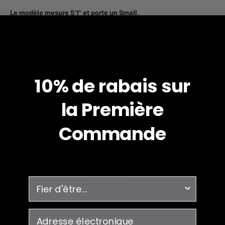
Le modèle mesure 5'1" et porte un Small.
Conçu au Canada - fabriqué pour vous.
Détails et forme
Tissu et entretien
10% de rabais sur
la
Première
Livraison gratuite
JOIIA x SILVADUR™
Commande
sur toutes les commandes
Tissu à technologie
supérieures à 99$
antimicrobienne
1% de dons donnés
enquête
annuellement
aux associations de soins de santé
courriel
VOUS POUVEZ AUSSI AIMER
RÉCEMMENT CONS