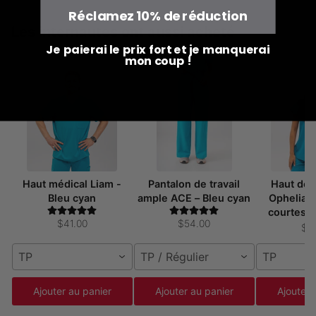
Réclamez 10% de réduction
Les internautes ont aussi acheté
Je paierai le prix fort et je manquerai
mon coup !
Haut médical Liam -
Pantalon de travail
Haut de
Bleu cyan
ample ACE – Bleu cyan
Ophelia 
courtes –
$41.00
$54.00
$4
TP
TP / Régulier
TP
Ajouter au panier
Ajouter au panier
Ajouter 