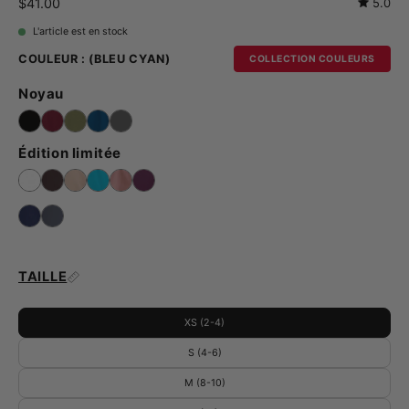
$41.00
5.0
L'article est en stock
COULEUR :
(BLEU CYAN)
COLLECTION COULEURS
Noyau
Édition limitée
TAILLE
XS (2-4)
S (4-6)
M (8-10)