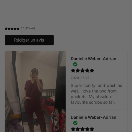
5.0 (27 avis)
Rédiger un avis
Danielle Weber-Adrian
2026-07-21
Super comfy, and wash as 
well. I love the two front 
pockets. My absolute 
favourite scrubs so far.
Danielle Weber-Adrian